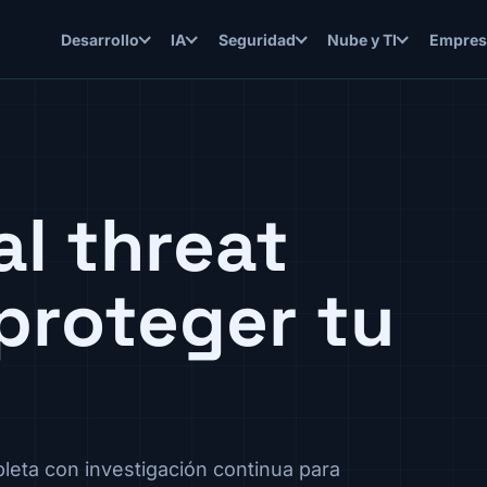
Desarrollo
IA
Seguridad
Nube y TI
Empres
al threat
proteger tu
pleta con investigación continua para