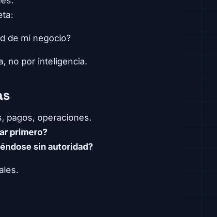
es.
eta:
d de mi negocio?
, no por inteligencia.
as
s, pagos, operaciones.
ar primero?
iéndose sin autoridad?
ales.