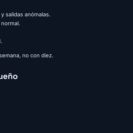
s y salidas anómalas.
 normal.
.
 semana, no con diez.
queño