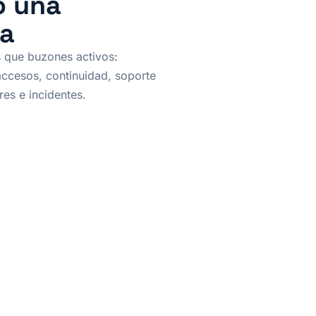
o una
ra
s que buzones activos:
 accesos, continuidad, soporte
es e incidentes.