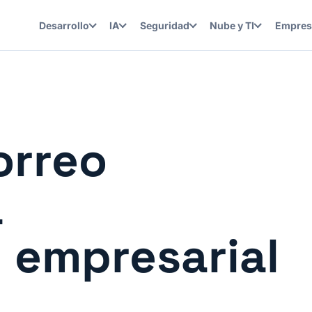
Desarrollo
IA
Seguridad
Nube y TI
Empres
orreo
a
 empresarial