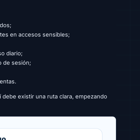
ados;
rtes en accesos sensibles;
o diario;
o de sesión;
entas.
 debe existir una ruta clara, empezando