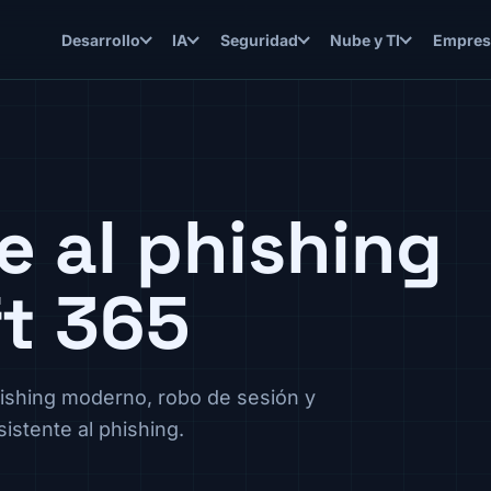
Desarrollo
IA
Seguridad
Nube y TI
Empres
e al phishing
ft 365
hishing moderno, robo de sesión y
istente al phishing.