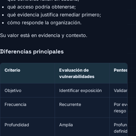
qué acceso podría obtenerse;
qué evidencia justifica remediar primero;
cómo responde la organización.
Su valor está en evidencia y contexto.
Diferencias principales
Criterio
Evaluación de
Pentest
vulnerabilidades
Objetivo
Identificar exposición
Validar im
Frecuencia
Recurrente
Por evento
riesgo
Profundidad
Amplia
Profunda e
definido