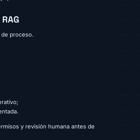
r RAG
a de proceso.
rativo;
entada.
 permisos y revisión humana antes de