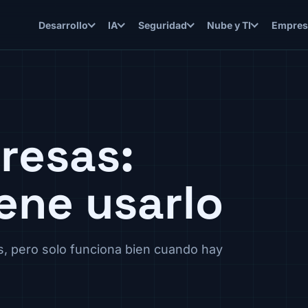
Desarrollo
IA
Seguridad
Nube y TI
Empres
resas:
ene usarlo
, pero solo funciona bien cuando hay