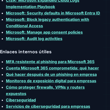
CISA: Microsoft Expanded Cloud Logs
Implementation Playbook
Microsoft: Security defaults in Microsoft Entra ID
Microsoft: Block legacy authentication with
Conditional Access
Microsoft: Manage app consent policies
Microsoft: Audit log activities
Enlaces internos útiles
MFA resistente al phishing para Microsoft 365
Cuenta Microsoft 365 comprometida: qué hacer
Qué hacer después de un phishing en empresa
Monitoreo de exposición digital para empresas
Cómo proteger firewalls, VPNs y routers
expuestos
Ciberseguridad
Servicios de ciberseguridad para empresas