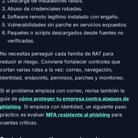
Descarga de instaladores falsos.
Abuso de credenciales robadas.
Software remoto legítimo instalado con engaño.
Vulnerabilidades sin parche en servicios expuestos.
Paquetes o scripts descargados desde fuentes no
verificadas.
No necesitas perseguir cada familia de RAT para
reducir el riesgo. Conviene fortalecer controles que
cortan varias rutas a la vez: correo, navegación,
identidad, endpoints, permisos, parches y monitoreo.
Si el problema empieza con correo, revisa también la
guía de
cómo proteger tu empresa contra ataques de
phishing
. Si empieza con identidad, un siguiente paso
práctico es evaluar
MFA resistente al phishing
para
cuentas críticas.