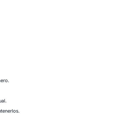
mero.
al.
tenerlos.