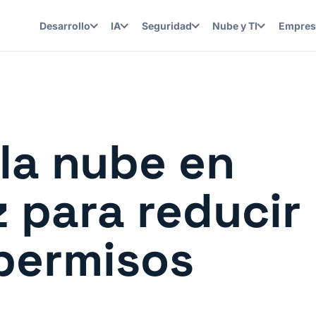
Desarrollo
IA
Seguridad
Nube y TI
Empres
la nube en
 para reducir
permisos