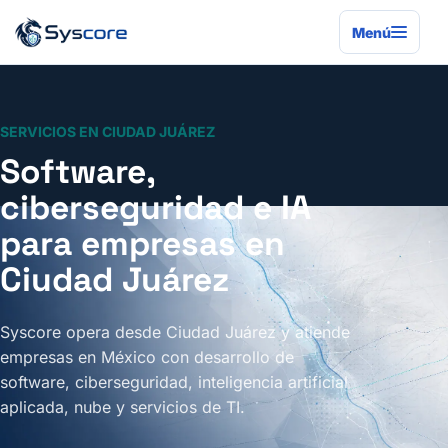
Menú
SERVICIOS EN CIUDAD JUÁREZ
Software,
ciberseguridad e IA
para empresas en
Ciudad Juárez
Syscore opera desde Ciudad Juárez y atiende
empresas en México con desarrollo de
software, ciberseguridad, inteligencia artificial
aplicada, nube y servicios de TI.